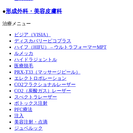
●
形成外科・美容皮膚科
治療メニュー
ビジア（VISIA）
ディスカバリーピコプラス
ハイフ（HIFU） – ウルトラフォーマーMPT
ルメッカ
ハイドラジェントル
医療脱毛
PRX-T33（マッサージピール）
エレクトロポレーション
CO2フラクショナルレーザー
CO2（炭酸ガス）レーザー
スぺクトラレーザー
ボトックス注射
PFC療法
注入
美容注射・点滴
ジュベルック