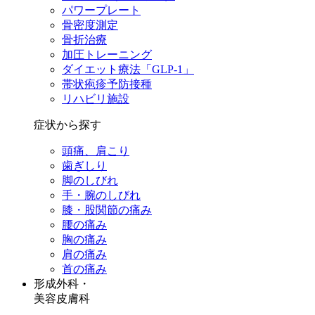
パワープレート
骨密度測定
骨折治療
加圧トレーニング
ダイエット療法「GLP-1」
帯状疱疹予防接種
リハビリ施設
症状から探す
頭痛、肩こり
歯ぎしり
脚のしびれ
手・腕のしびれ
膝・股関節の痛み
腰の痛み
胸の痛み
肩の痛み
首の痛み
形成外科・
美容皮膚科