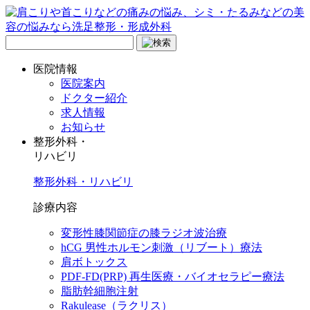
医院情報
医院案内
ドクター紹介
求人情報
お知らせ
整形外科・
リハビリ
整形外科・リハビリ
診療内容
変形性膝関節症の膝ラジオ波治療
hCG 男性ホルモン刺激（リブート）療法
肩ボトックス
PDF-FD(PRP) 再生医療・バイオセラピー療法
脂肪幹細胞注射
Rakulease（ラクリス）