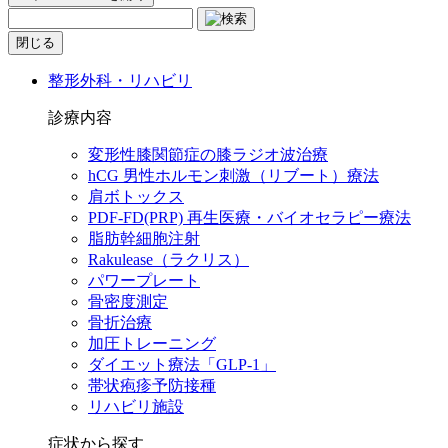
閉じる
整形外科・リハビリ
診療内容
変形性膝関節症の膝ラジオ波治療
hCG 男性ホルモン刺激（リブート）療法
肩ボトックス
PDF-FD(PRP) 再生医療・バイオセラピー療法
脂肪幹細胞注射
Rakulease（ラクリス）
パワープレート
骨密度測定
骨折治療
加圧トレーニング
ダイエット療法「GLP-1」
帯状疱疹予防接種
リハビリ施設
症状から探す