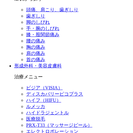
頭痛、肩こり、歯ぎしり
歯ぎしり
脚のしびれ
手・腕のしびれ
膝・股関節痛み
腰の痛み
胸の痛み
肩の痛み
首の痛み
形成外科・美容皮膚科
治療メニュー
ビジア（VISIA）
ディスカバリーピコプラス
ハイフ（HIFU）
ルメッカ
ハイドラジェントル
医療脱毛
PRX-T33（マッサージピール）
エレクトロポレーション