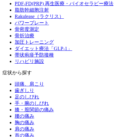
PDF-FD(PRP) 再生医療・バイオセラピー療法
脂肪幹細胞注射
Rakulease（ラクリス）
パワープレート
骨密度測定
骨折治療
加圧トレーニング
ダイエット療法「GLP-1」
帯状疱疹予防接種
リハビリ施設
症状から探す
頭痛、肩こり
歯ぎしり
足のしびれ
手・腕のしびれ
膝・股関節の痛み
腰の痛み
胸の痛み
肩の痛み
首の痛み