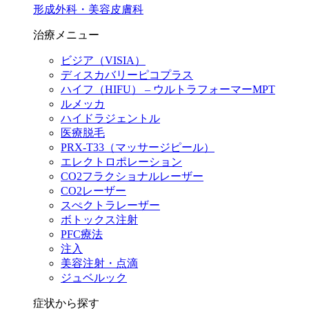
形成外科・美容皮膚科
治療メニュー
ビジア（VISIA）
ディスカバリーピコプラス
ハイフ（HIFU） – ウルトラフォーマーMPT
ルメッカ
ハイドラジェントル
医療脱毛
PRX-T33（マッサージピール）
エレクトロポレーション
CO2フラクショナルレーザー
CO2レーザー
スぺクトラレーザー
ボトックス注射
PFC療法
注入
美容注射・点滴
ジュベルック
症状から探す