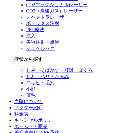
CO2フラクショナルレーザー
CO2（炭酸ガス）レーザー
スぺクトラレーザー
ボトックス注射
PFC療法
注入
美容注射・点滴
ジュベルック
症状から探す
しみ・そばかす・肝斑・ほくろ
しわ・ハリ・たるみ
ニキビ・毛穴
小顔
薄毛
当院について
ドクター紹介
料金表
キャンセルポリシー
ホームケア商品
美容皮膚科 WEB予約