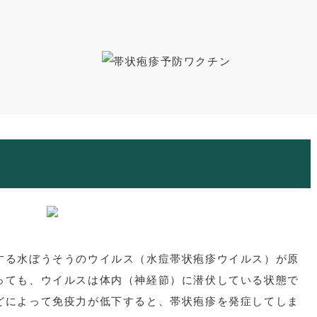
脂肪幹細胞注射
PRX-T33（マッサージピー
リハビリ施設
美容注射・点滴
ル）
ジュベルック
する水ぼうそうのウイルス（水痘帯状疱疹ウイルス）が原
っても、ウイルスは体内（神経節）に潜伏している状態で
どによって免疫力が低下すると、帯状疱疹を発症してしま