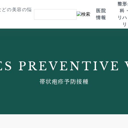
整形
医院
科
情報
リハ
リ
医院案内
整形外科・リハビリ
形成外科・美容皮膚科
ドクター紹介
求人情報
診療内容
治療メニュー
お知らせ
変形性膝関節症の膝ラジオ波
ビジア（VISIA）
Rakulease（ラクリス）
エレクトロポレー
治療
ディスカバリーピコプラス
パワープレート
CO2フラクショナ
帯状疱疹予防接種
hCG 男性ホルモン刺激（リ
ハイフ（HIFU） – ウルトラ
骨密度測定
CO2レーザー
ブート）療法
フォーマーMPT
骨折治療
スぺクトラレーザ
肩ボトックス
ルメッカ
加圧トレーニング
ボトックス注射
PDF-FD(PRP) 再生医療・バ
ハイドラジェントル
ダイエット療法「GLP-1」
PFC療法
イオセラピー療法
医療脱毛
帯状疱疹予防接種
注入