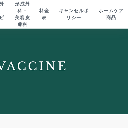
外
形成外
・
科・
料金
キャンセルポ
ホームケア
ビ
美容皮
表
リシー
商品
膚科
症状から探す
症状から探す
ション
頭痛、肩こり
しみ・そばかす・肝
腰の痛み
ニキビ・毛穴
ルレーザー
歯ぎしり
斑・ほくろ
胸の痛み
小顔
脚のしびれ
しわ・ハリ・たるみ
肩の痛み
薄毛
ー
手・腕のしびれ
首の痛み
膝・股関節の痛み