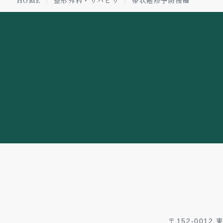
HOME
整形外科・リハビリ
帯状疱疹予防接種
〒152-001