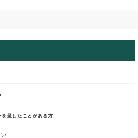
ん
方
ーを呈したことがある方
さい