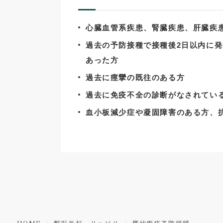
心臓血管系疾患、腎臓疾患、肝臓疾
過去の予防接種で接種後2日以内に
あった方
過去に痙攣の既往のある方
過去に免疫不全の診断がなされてい
血小板減少症や凝固障害のある方、