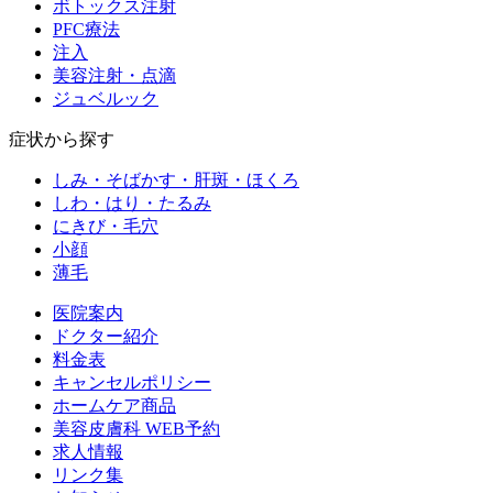
ボトックス注射
PFC療法
注入
美容注射・点滴
ジュベルック
症状から探す
しみ・そばかす・肝斑・ほくろ
しわ・はり・たるみ
にきび・毛穴
小顔
薄毛
医院案内
ドクター紹介
料金表
キャンセルポリシー
ホームケア商品
美容皮膚科 WEB予約
求人情報
リンク集