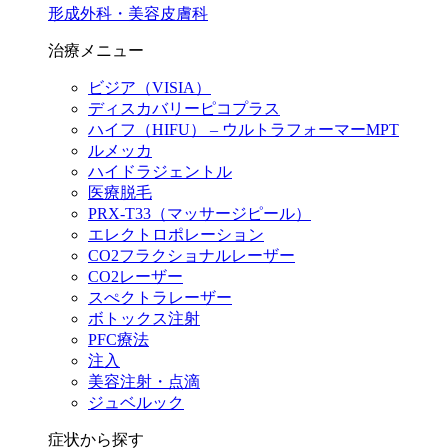
形成外科・美容皮膚科
治療メニュー
ビジア（VISIA）
ディスカバリーピコプラス
ハイフ（HIFU） – ウルトラフォーマーMPT
ルメッカ
ハイドラジェントル
医療脱毛
PRX-T33（マッサージピール）
エレクトロポレーション
CO2フラクショナルレーザー
CO2レーザー
スぺクトラレーザー
ボトックス注射
PFC療法
注入
美容注射・点滴
ジュベルック
症状から探す