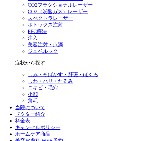
CO2フラクショナルレーザー
CO2（炭酸ガス）レーザー
スぺクトラレーザー
ボトックス注射
PFC療法
注入
美容注射・点滴
ジュベルック
症状から探す
しみ・そばかす・肝斑・ほくろ
しわ・ハリ・たるみ
ニキビ・毛穴
小顔
薄毛
当院について
ドクター紹介
料金表
キャンセルポリシー
ホームケア商品
美容皮膚科 WEB予約