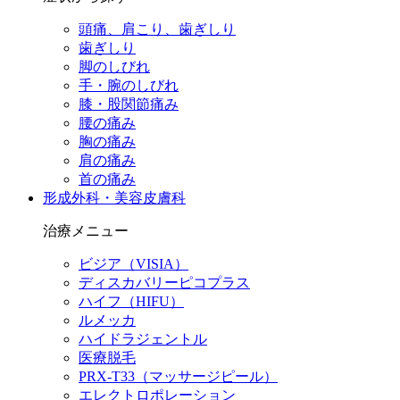
頭痛、肩こり、歯ぎしり
歯ぎしり
脚のしびれ
手・腕のしびれ
膝・股関節痛み
腰の痛み
胸の痛み
肩の痛み
首の痛み
形成外科・美容皮膚科
治療メニュー
ビジア（VISIA）
ディスカバリーピコプラス
ハイフ（HIFU）
ルメッカ
ハイドラジェントル
医療脱毛
PRX-T33（マッサージピール）
エレクトロポレーション