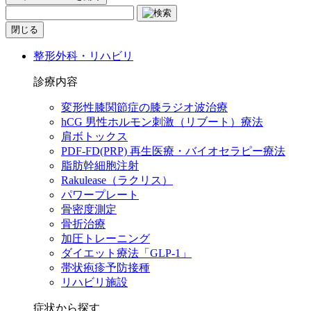
閉じる
整形外科・リハビリ
診療内容
変形性膝関節症の膝ラジオ波治療
hCG 男性ホルモン刺激（リブート）療法
肩ボトックス
PDF-FD(PRP) 再生医療・バイオセラピー療法
脂肪幹細胞注射
Rakulease（ラクリス）
パワープレート
骨密度測定
骨折治療
加圧トレーニング
ダイエット療法「GLP-1」
帯状疱疹予防接種
リハビリ施設
症状から探す