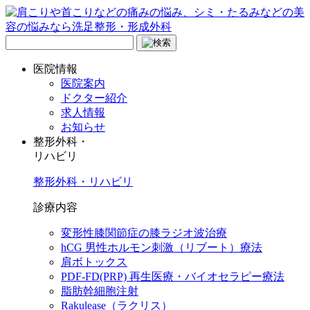
医院情報
医院案内
ドクター紹介
求人情報
お知らせ
整形外科・
リハビリ
整形外科・リハビリ
診療内容
変形性膝関節症の膝ラジオ波治療
hCG 男性ホルモン刺激（リブート）療法
肩ボトックス
PDF-FD(PRP) 再生医療・バイオセラピー療法
脂肪幹細胞注射
Rakulease（ラクリス）