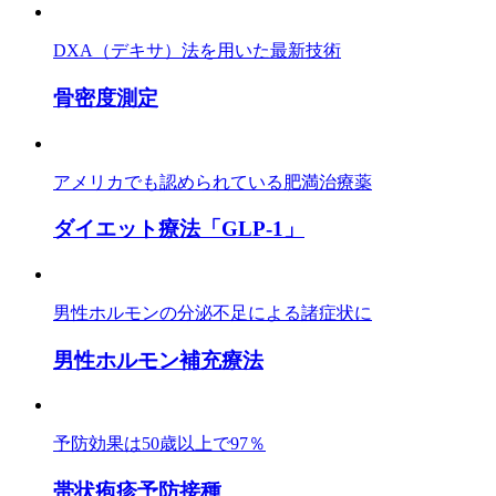
DXA（デキサ）法を用いた最新技術
骨密度測定
アメリカでも認められている肥満治療薬
ダイエット療法「GLP-1」
男性ホルモンの分泌不足による諸症状に
男性ホルモン補充療法
予防効果は50歳以上で97％
帯状疱疹予防接種