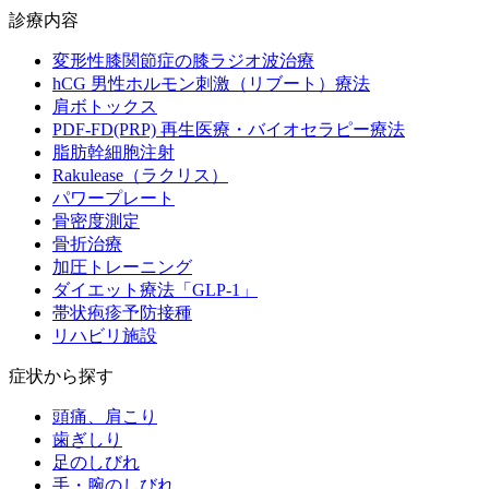
診療内容
変形性膝関節症の膝ラジオ波治療
hCG 男性ホルモン刺激（リブート）療法
肩ボトックス
PDF-FD(PRP) 再生医療・バイオセラピー療法
脂肪幹細胞注射
Rakulease（ラクリス）
パワープレート
骨密度測定
骨折治療
加圧トレーニング
ダイエット療法「GLP-1」
帯状疱疹予防接種
リハビリ施設
症状から探す
頭痛、肩こり
歯ぎしり
足のしびれ
手・腕のしびれ