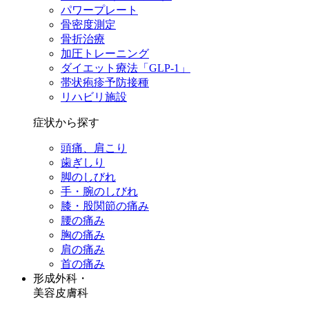
パワープレート
骨密度測定
骨折治療
加圧トレーニング
ダイエット療法「GLP-1」
帯状疱疹予防接種
リハビリ施設
症状から探す
頭痛、肩こり
歯ぎしり
脚のしびれ
手・腕のしびれ
膝・股関節の痛み
腰の痛み
胸の痛み
肩の痛み
首の痛み
形成外科・
美容皮膚科