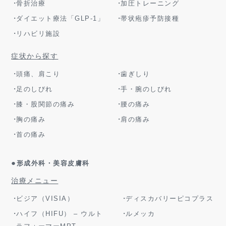
骨折治療
加圧トレーニング
ダイエット療法「GLP-1」
帯状疱疹予防接種
リハビリ施設
症状から探す
頭痛、肩こり
歯ぎしり
足のしびれ
手・腕のしびれ
膝・股関節の痛み
腰の痛み
胸の痛み
肩の痛み
首の痛み
●
形成外科・美容皮膚科
治療メニュー
ビジア（VISIA）
ディスカバリーピコプラス
ハイフ（HIFU） – ウルト
ルメッカ