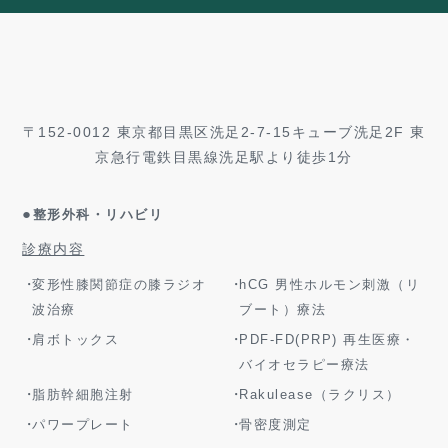
〒152-0012 東京都目黒区洗足2-7-15キューブ洗足2F 東
京急行電鉄目黒線洗足駅より徒歩1分
●
整形外科・リハビリ
診療内容
変形性膝関節症の膝ラジオ
hCG 男性ホルモン刺激（リ
波治療
ブート）療法
肩ボトックス
PDF-FD(PRP) 再生医療・
バイオセラピー療法
脂肪幹細胞注射
Rakulease（ラクリス）
パワープレート
骨密度測定