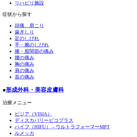
リハビリ施設
症状から探す
頭痛、肩こり
歯ぎしり
足のしびれ
手・腕のしびれ
膝・股関節の痛み
腰の痛み
胸の痛み
肩の痛み
首の痛み
●
形成外科・美容皮膚科
治療メニュー
ビジア（VISIA）
ディスカバリーピコプラス
ハイフ（HIFU） – ウルトラフォーマーMPT
ルメッカ