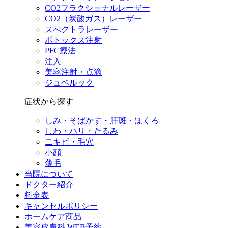
CO2フラクショナルレーザー
CO2（炭酸ガス）レーザー
スぺクトラレーザー
ボトックス注射
PFC療法
注入
美容注射・点滴
ジュベルック
症状から探す
しみ・そばかす・肝斑・ほくろ
しわ・ハリ・たるみ
ニキビ・毛穴
小顔
薄毛
当院について
ドクター紹介
料金表
キャンセルポリシー
ホームケア商品
美容皮膚科 WEB予約