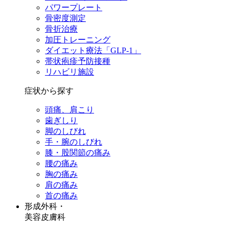
パワープレート
骨密度測定
骨折治療
加圧トレーニング
ダイエット療法「GLP-1」
帯状疱疹予防接種
リハビリ施設
症状から探す
頭痛、肩こり
歯ぎしり
脚のしびれ
手・腕のしびれ
膝・股関節の痛み
腰の痛み
胸の痛み
肩の痛み
首の痛み
形成外科・
美容皮膚科