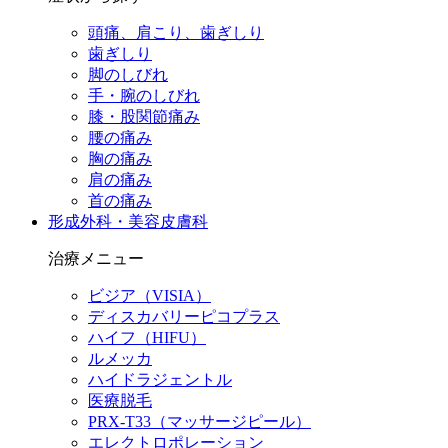
頭痛、肩こり、歯ぎしり
歯ぎしり
脚のしびれ
手・腕のしびれ
膝・股関節痛み
腰の痛み
胸の痛み
肩の痛み
首の痛み
形成外科・美容皮膚科
治療メニュー
ビジア（VISIA）
ディスカバリーピコプラス
ハイフ（HIFU）
ルメッカ
ハイドラジェントル
医療脱毛
PRX-T33（マッサージピール）
エレクトロポレーション