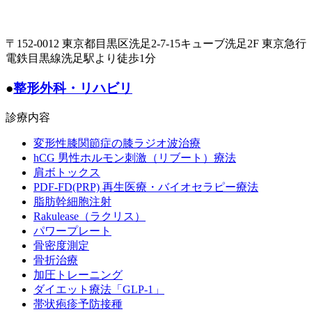
〒152-0012 東京都目黒区洗足2-7-15キューブ洗足2F 東京急行
電鉄目黒線洗足駅より徒歩1分
●
整形外科・リハビリ
診療内容
変形性膝関節症の膝ラジオ波治療
hCG 男性ホルモン刺激（リブート）療法
肩ボトックス
PDF-FD(PRP) 再生医療・バイオセラピー療法
脂肪幹細胞注射
Rakulease（ラクリス）
パワープレート
骨密度測定
骨折治療
加圧トレーニング
ダイエット療法「GLP-1」
帯状疱疹予防接種