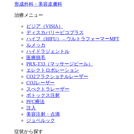
形成外科・美容皮膚科
治療メニュー
ビジア（VISIA）
ディスカバリーピコプラス
ハイフ（HIFU） – ウルトラフォーマーMPT
ルメッカ
ハイドラジェントル
医療脱毛
PRX-T33（マッサージピール）
エレクトロポレーション
CO2フラクショナルレーザー
CO2レーザー
スぺクトラレーザー
ボトックス注射
PFC療法
注入
美容注射・点滴
ジュベルック
症状から探す