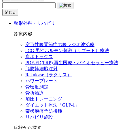
閉じる
整形外科・リハビリ
診療内容
変形性膝関節症の膝ラジオ波治療
hCG 男性ホルモン刺激（リブート）療法
肩ボトックス
PDF-FD(PRP) 再生医療・バイオセラピー療法
脂肪幹細胞注射
Rakulease（ラクリス）
パワープレート
骨密度測定
骨折治療
加圧トレーニング
ダイエット療法「GLP-1」
帯状疱疹予防接種
リハビリ施設
症状から探す