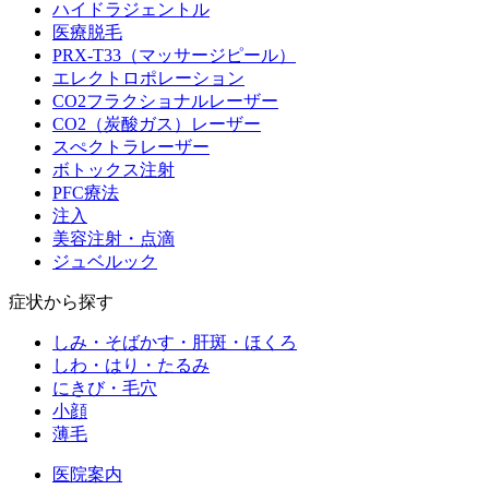
ハイドラジェントル
医療脱毛
PRX-T33（マッサージピール）
エレクトロポレーション
CO2フラクショナルレーザー
CO2（炭酸ガス）レーザー
スぺクトラレーザー
ボトックス注射
PFC療法
注入
美容注射・点滴
ジュベルック
症状から探す
しみ・そばかす・肝斑・ほくろ
しわ・はり・たるみ
にきび・毛穴
小顔
薄毛
医院案内